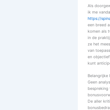
Als doorgew
ik me vanda
https://spin
een breed a
komen als t
in de prakt
ze het mees
van toepassi
en objectief
kunt antici
Belangrijke 
Geen analys
bespreking 
bonusvoorwa
De aller kri
bonusbedrag