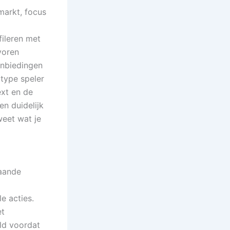
markt, focus
fileren met
voren
anbiedingen
 type speler
ext en de
en duidelijk
weet wat je
gaande
e acties.
et
ld voordat