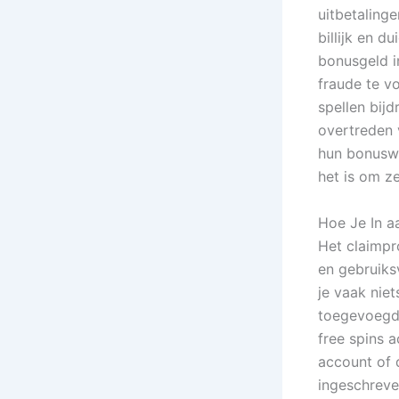
uitbetaling
billijk en d
bonusgeld in
fraude te v
spellen bijd
overtreden 
hun bonuswi
het is om ze
Hoe Je In a
Het claimpr
en gebruiks
je vaak nie
toegevoegd 
free spins a
account of d
ingeschreven