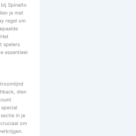
bij Spinalto
dien je met
lay regel om
bepaalde
 Het
t spelers
e essentieel
troomlijnd
hback, dien
count
 special
sectie in je
 cruciaal om
verkrijgen.