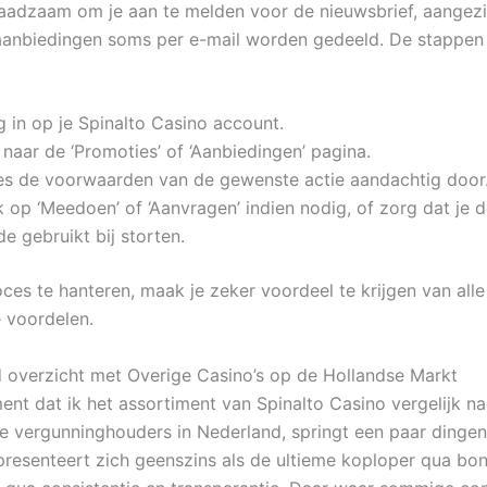
raadzaam om je aan te melden voor de nieuwsbrief, aangez
aanbiedingen soms per e-mail worden gedeeld. De stappen 
g in op je Spinalto Casino account.
naar de ‘Promoties’ of ‘Aanbiedingen’ pagina.
es de voorwaarden van de gewenste actie aandachtig door
k op ‘Meedoen’ of ‘Aanvragen’ indien nodig, of zorg dat je d
e gebruikt bij storten.
ces te hanteren, maak je zeker voordeel te krijgen van alle
 voordelen.
d overzicht met Overige Casino’s op de Hollandse Markt
nt dat ik het assortiment van Spinalto Casino vergelijk na
de vergunninghouders in Nederland, springt een paar dinge
presenteert zich geenszins als de ultieme koploper qua b