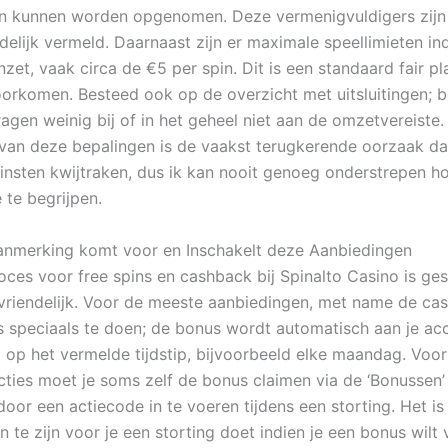
en kunnen worden opgenomen. Deze vermenigvuldigers zijn 
uidelijk vermeld. Daarnaast zijn er maximale speellimieten in
zet, vaak circa de €5 per spin. Dit is een standaard fair p
oorkomen. Besteed ook op de overzicht met uitsluitingen; 
ragen weinig bij of in het geheel niet aan de omzetvereiste.
van deze bepalingen is de vaakst terugkerende oorzaak da
nsten kwijtraken, dus ik kan nooit genoeg onderstrepen ho
 te begrijpen.
anmerking komt voor en Inschakelt deze Aanbiedingen
oces voor free spins en cashback bij Spinalto Casino is ges
vriendelijk. Voor de meeste aanbiedingen, met name de cas
ts speciaals te doen; de bonus wordt automatisch aan je ac
op het vermelde tijdstip, bijvoorbeeld elke maandag. Voor
cties moet je soms zelf de bonus claimen via de ‘Bonussen’ 
oor een actiecode in te voeren tijdens een storting. Het is
 te zijn voor je een storting doet indien je een bonus wilt 