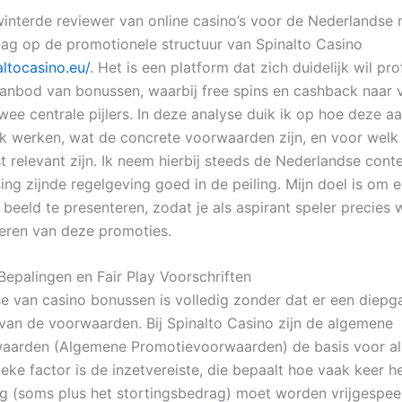
interde reviewer van online casino’s voor de Nederlandse 
ag op de promotionele structuur van Spinalto Casino
altocasino.eu/
. Het is een platform dat zich duidelijk wil pro
anbod van bonussen, waarbij free spins en cashback naar 
wee centrale pijlers. In deze analyse duik ik op hoe deze a
ijk werken, wat de concrete voorwaarden zijn, en voor welk
t relevant zijn. Ik neem hierbij steeds de Nederlandse cont
ng zijnde regelgeving goed in de peiling. Mijn doel is om e
 beeld te presenteren, zodat je als aspirant speler precies 
peren van deze promoties.
Bepalingen en Fair Play Voorschriften
e van casino bonussen is volledig zonder dat er een diep
van de voorwaarden. Bij Spinalto Casino zijn de algemene
arden (Algemene Promotievoorwaarden) de basis voor all
tieke factor is de inzetvereiste, die bepaalt hoe vaak keer h
 (soms plus het stortingsbedrag) moet worden vrijgespee