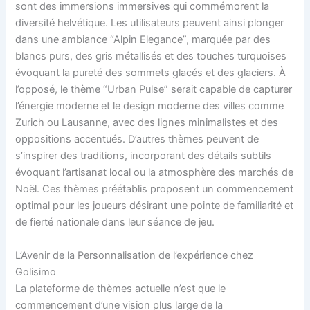
sont des immersions immersives qui commémorent la
diversité helvétique. Les utilisateurs peuvent ainsi plonger
dans une ambiance “Alpin Elegance”, marquée par des
blancs purs, des gris métallisés et des touches turquoises
évoquant la pureté des sommets glacés et des glaciers. À
l’opposé, le thème “Urban Pulse” serait capable de capturer
l’énergie moderne et le design moderne des villes comme
Zurich ou Lausanne, avec des lignes minimalistes et des
oppositions accentués. D’autres thèmes peuvent de
s’inspirer des traditions, incorporant des détails subtils
évoquant l’artisanat local ou la atmosphère des marchés de
Noël. Ces thèmes préétablis proposent un commencement
optimal pour les joueurs désirant une pointe de familiarité et
de fierté nationale dans leur séance de jeu.
L’Avenir de la Personnalisation de l’expérience chez
Golisimo
La plateforme de thèmes actuelle n’est que le
commencement d’une vision plus large de la