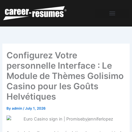
Skip
to
content
Configurez Votre
personnelle Interface : Le
Module de Thèmes Golisimo
Casino pour les Goûts
Helvétiques
By
admin
/
July 1, 2026