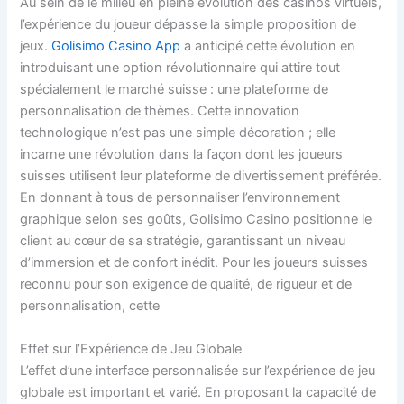
Au sein de le milieu en pleine évolution des casinos virtuels,
l’expérience du joueur dépasse la simple proposition de
jeux.
Golisimo Casino App
a anticipé cette évolution en
introduisant une option révolutionnaire qui attire tout
spécialement le marché suisse : une plateforme de
personnalisation de thèmes. Cette innovation
technologique n’est pas une simple décoration ; elle
incarne une révolution dans la façon dont les joueurs
suisses utilisent leur plateforme de divertissement préférée.
En donnant à tous de personnaliser l’environnement
graphique selon ses goûts, Golisimo Casino positionne le
client au cœur de sa stratégie, garantissant un niveau
d’immersion et de confort inédit. Pour les joueurs suisses
reconnu pour son exigence de qualité, de rigueur et de
personnalisation, cette
Effet sur l’Expérience de Jeu Globale
L’effet d’une interface personnalisée sur l’expérience de jeu
globale est important et varié. En proposant la capacité de