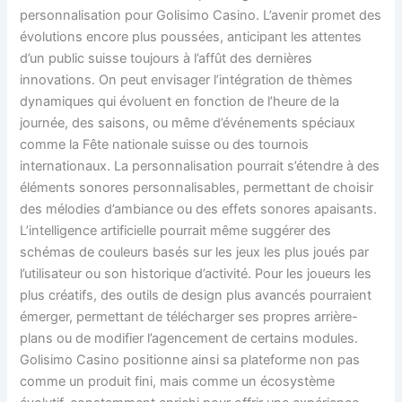
personnalisation pour Golisimo Casino. L’avenir promet des
évolutions encore plus poussées, anticipant les attentes
d’un public suisse toujours à l’affût des dernières
innovations. On peut envisager l’intégration de thèmes
dynamiques qui évoluent en fonction de l’heure de la
journée, des saisons, ou même d’événements spéciaux
comme la Fête nationale suisse ou des tournois
internationaux. La personnalisation pourrait s’étendre à des
éléments sonores personnalisables, permettant de choisir
des mélodies d’ambiance ou des effets sonores apaisants.
L’intelligence artificielle pourrait même suggérer des
schémas de couleurs basés sur les jeux les plus joués par
l’utilisateur ou son historique d’activité. Pour les joueurs les
plus créatifs, des outils de design plus avancés pourraient
émerger, permettant de télécharger ses propres arrière-
plans ou de modifier l’agencement de certains modules.
Golisimo Casino positionne ainsi sa plateforme non pas
comme un produit fini, mais comme un écosystème