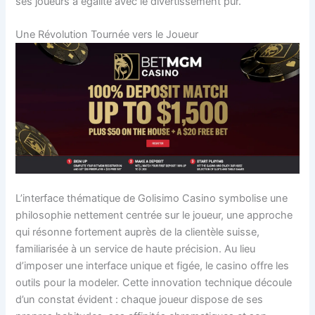
ses joueurs à égalité avec le divertissement pur.
Une Révolution Tournée vers le Joueur
L’interface thématique de Golisimo Casino symbolise une
philosophie nettement centrée sur le joueur, une approche
qui résonne fortement auprès de la clientèle suisse,
familiarisée à un service de haute précision. Au lieu
d’imposer une interface unique et figée, le casino offre les
outils pour la modeler. Cette innovation technique découle
d’un constat évident : chaque joueur dispose de ses