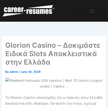
Skip
to
content
Glorion Casino – Δοκιμάστε
Ειδικά Slots Αποκλειστικά
στην Ελλάδα
By
admin
/
June 30, 2026
Το Glorion Casino υποστηρίζει ότι οι παίκτες στην Ελλάδα
δικαιούνται κάτι ιδιαίτερο. Για αυτόν τον λόγο, έχουμε