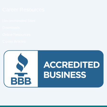
Career Resources
Recommended Sites
Downloads
Online Resources
Career Articles