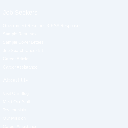
Job Seekers
Government Resumes & KSA Responses
Sample Resumes
Sample Cover Letters
Job Search Checklist
Career Articles
Career Assistance
About Us
Visit Our Blog
Meet Our Staff
Testimonials
Our Mission
Career Assistance