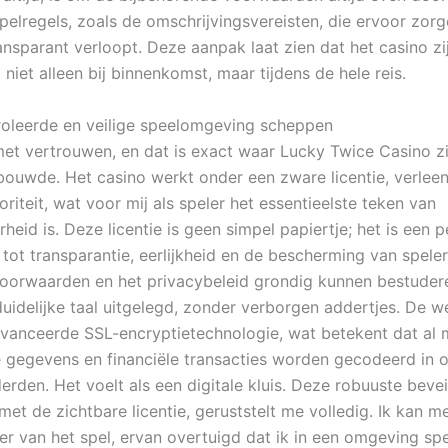
spelregels, zoals de omschrijvingsvereisten, die ervoor zorg
ransparant verloopt. Deze aanpak laat zien dat het casino zi
 niet alleen bij binnenkomst, maar tijdens de hele reis.
oleerde en veilige speelomgeving scheppen
 met vertrouwen, en dat is exact waar Lucky Twice Casino zi
ouwde. Het casino werkt onder een zware licentie, verlee
riteit, wat voor mij als speler het essentieelste teken van
heid is. Deze licentie is geen simpel papiertje; het is een
 tot transparantie, eerlijkheid en de bescherming van speler
orwaarden en het privacybeleid grondig kunnen bestuderen
uidelijke taal uitgelegd, zonder verborgen addertjes. De w
vanceerde SSL-encryptietechnologie, wat betekent dat al 
e gegevens en financiële transacties worden gecodeerd in 
rden. Het voelt als een digitale kluis. Deze robuuste beveil
met de zichtbare licentie, geruststelt me volledig. Ik kan 
er van het spel, ervan overtuigd dat ik in een omgeving spe