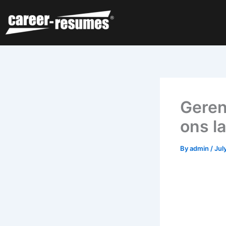
Skip
to
content
Gere
ons l
By
admin
/
Jul