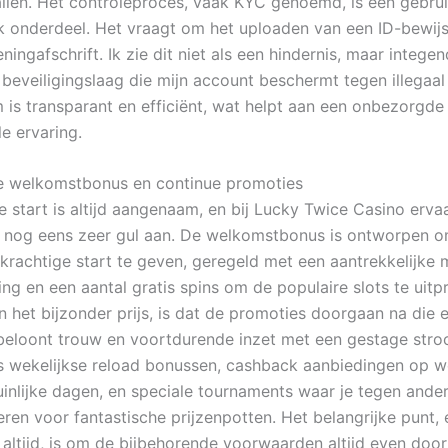
allen. Het controleproces, vaak KYC genoemd, is een gebrui
k onderdeel. Het vraagt om het uploaden van een ID-bewij
ningafschrift. Ik zie dit niet als een hindernis, maar integen
beveiligingslaag die mijn account beschermt tegen illegaal
 is transparant en efficiënt, wat helpt aan een onbezorgde
e ervaring.
e welkomstbonus en continue promoties
e start is altijd aangenaam, en bij Lucky Twice Casino ervaa
 nog eens zeer gul aan. De welkomstbonus is ontworpen 
 krachtige start te geven, geregeld met een aantrekkelijke
ing en een aantal gratis spins om de populaire slots te uitp
in het bijzonder prijs, is dat de promoties doorgaan na die e
beloont trouw en voortdurende inzet met een gestage str
ls wekelijkse reload bonussen, cashback aanbiedingen op we
uinlijke dagen, en speciale tournaments waar je tegen ander
ren voor fantastische prijzenpotten. Het belangrijke punt, 
 altijd, is om de bijbehorende voorwaarden altijd even door 