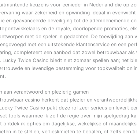
uitmuntende keuze is voor eenieder in Nederland die op zo
ervaring waar zekerheid en opwinding ideaal in evenwicht 
ntie en geavanceerde beveiliging tot de adembenemende col
 topontwikkelaars en de royale, doorlopende promoties, elk
ontworpen met de speler in gedachten. De toewijding aan
ngevoegd met een uitstekende klantenservice en een per
aring, completeert een aanbod dat zowel betrouwbaar als 
. Lucky Twice Casino biedt niet zomaar spellen aan; het bi
vertrouwde en levendige bestemming voor topkwaliteit onli
nt.
n aan verantwoord en plezierig gamen
trouwbaar casino herkent dat plezier en verantwoordelijkhe
Lucky Twice Casino pakt deze rol zeer serieus en levert ee
 set tools waarmee ik zelf de regie over mijn spelgedrag ka
t ontdek ik opties om dagelijkse, wekelijkse of maandelijks
ieten in te stellen, verlieslimieten te bepalen, of zelfs een t