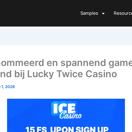
Samples
Resourc
nommeerd en spannend game
and bij Lucky Twice Casino
y 1, 2026