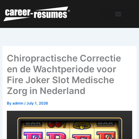
Skip
to
content
Chiropractische Correctie
en de Wachtperiode voor
Fire Joker Slot Medische
Zorg in Nederland
By
admin
/
July 1, 2026