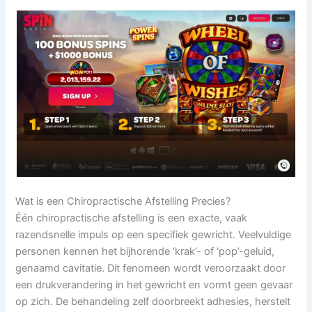
Wat is een Chiropractische Afstelling Precies?
Één chiropractische afstelling is een exacte, vaak
razendsnelle impuls op een specifiek gewricht. Veelvuldige
personen kennen het bijhorende ‘krak’- of ‘pop’-geluid,
genaamd cavitatie. Dit fenomeen wordt veroorzaakt door
een drukverandering in het gewricht en vormt geen gevaar
op zich. De behandeling zelf doorbreekt adhesies, herstelt