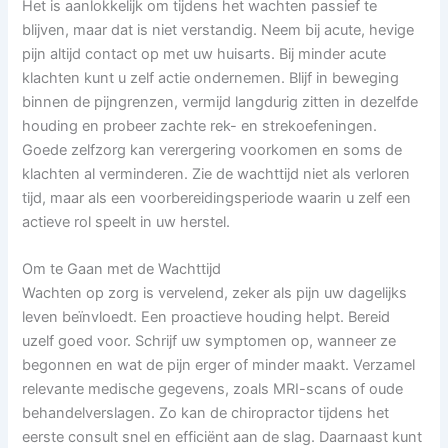
Het is aanlokkelijk om tijdens het wachten passief te
blijven, maar dat is niet verstandig. Neem bij acute, hevige
pijn altijd contact op met uw huisarts. Bij minder acute
klachten kunt u zelf actie ondernemen. Blijf in beweging
binnen de pijngrenzen, vermijd langdurig zitten in dezelfde
houding en probeer zachte rek- en strekoefeningen.
Goede zelfzorg kan verergering voorkomen en soms de
klachten al verminderen. Zie de wachttijd niet als verloren
tijd, maar als een voorbereidingsperiode waarin u zelf een
actieve rol speelt in uw herstel.
Om te Gaan met de Wachttijd
Wachten op zorg is vervelend, zeker als pijn uw dagelijks
leven beïnvloedt. Een proactieve houding helpt. Bereid
uzelf goed voor. Schrijf uw symptomen op, wanneer ze
begonnen en wat de pijn erger of minder maakt. Verzamel
relevante medische gegevens, zoals MRI-scans of oude
behandelverslagen. Zo kan de chiropractor tijdens het
eerste consult snel en efficiënt aan de slag. Daarnaast kunt