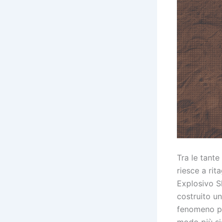
Tra le tante
riesce a rit
Explosivo Sl
costruito un
fenomeno pas
modo più si