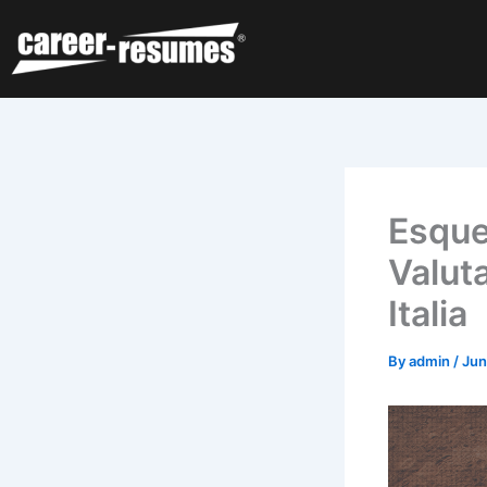
Skip
to
content
Esquel
Valut
Italia
By
admin
/
Jun