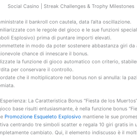
inistrate il bankroll con cautela, data l’alta oscillazione.
iliarizzate con le regole del gioco e le sue funzioni specia
boli Esplosivo) prima di puntare importi elevati.
ommettete in modo da poter sostenere abbastanza giri da 
ionevole chance di innescare il bonus.
lizzate la funzione di gioco automatico con criterio, stabile
dita per conservare il controllo.
ordate che il moltiplicatore nel bonus non si annulla: la pa
emiata.
’Esperienza: La Caratteristica Bonus “Fiesta de los Muertos
ioco base risulti entusiasmante, è nella funzione bonus “Fi
he
Promozione Esqueleto Explosivo
mantiene le sue promes
ttiva centrando tre simboli scatter e regala 10 giri gratis in
mpletamente cambiato. Qui, il elemento indiscusso è il molt