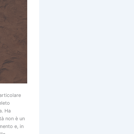
articolare
eleto
a. Ha
ità non è un
mento e, in
lle