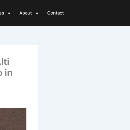
es
About
Contact
lti
 in