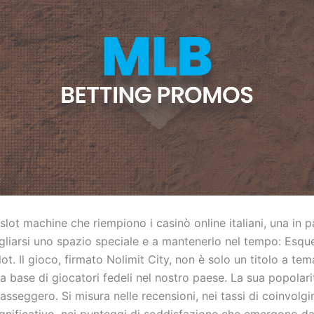
 slot machine che riempiono i casinò online italiani, una in p
agliarsi uno spazio speciale e a mantenerlo nel tempo: Esqu
ot. Il gioco, firmato Nolimit City, non è solo un titolo a tem
a base di giocatori fedeli nel nostro paese. La sua popolar
seggero. Si misura nelle recensioni, nei tassi di coinvolgi
gnificativo, nei punteggi di soddisfazione che emergono da