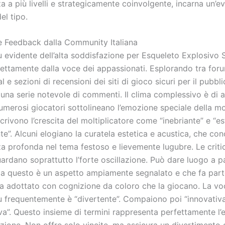
a a più livelli e strategicamente coinvolgente, incarna un’e
el tipo.
e Feedback dalla Community Italiana
ù evidente dell’alta soddisfazione per Esqueleto Explosivo 
rettamente dalla voce dei appassionati. Esplorando tra foru
l e sezioni di recensioni dei siti di gioco sicuri per il pubbli
 una serie notevole di commenti. Il clima complessivo è di 
umerosi giocatori sottolineano l’emozione speciale della mo
crivono l’crescita del moltiplicatore come “inebriante” e “
e”. Alcuni elogiano la curatela estetica e acustica, che con
za profonda nel tema festoso e lievemente lugubre. Le crit
uardano soprattutto l’forte oscillazione. Può dare luogo a p
ma questo è un aspetto ampiamente segnalato e che fa part
za adottato con cognizione da coloro che la giocano. La v
 frequentemente è “divertente”. Compaiono poi “innovativa
va”. Questo insieme di termini rappresenta perfettamente l’