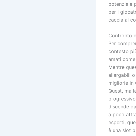
potenziale p
per i gioca
caccia al co
Confronto c
Per comprend
contesto più
amati come 
Mentre ques
allargabili 
migliorie i
Quest, ma la
progressivo
discende da
a poco attra
esperti, qu
è una slot p