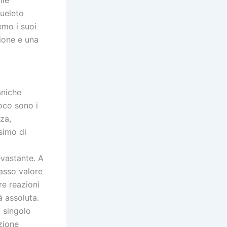
queleto
emo i suoi
zione e una
aniche
ioco sono i
za,
simo di
evastante. A
basso valore
e reazioni
à assoluta.
i singolo
zione