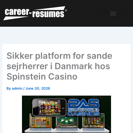
Skip
to
content
Sikker platform for sande
sejrherrer i Danmark hos
Spinstein Casino
By
admin
/
June 30, 2026