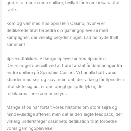
goder for dedikerede spillere, hvilket får hver indsats til at
tælle.
Kom og vær med hos Spinstein Casino, hvor vi er
dedikerede til at forbedre din gamingoplevelse med
kampagner, der virkelig betyder noget. Lad os nyde thrill
sammen!
Spillerudtalelser: Virkelige oplevelser hos Spinstein
Der er noget specielt ved at høre førstehåndserfaringer fra
andre spillere på Spinstein Casino. Vi har alle haft vores
stunder med sejr og sjov, men det, der virkelig får Spinstein
til at skille sig ud, er den oprigtige spillerlykke, der
reflekteres i hele communityet.
Mange af os har fortalt vores historier om store sejre og
mindeværdige aftener, men det er den ægte feedback, der
virkelig understreger casinoets dedikation til at forbedre
vores gamingoplevelse.