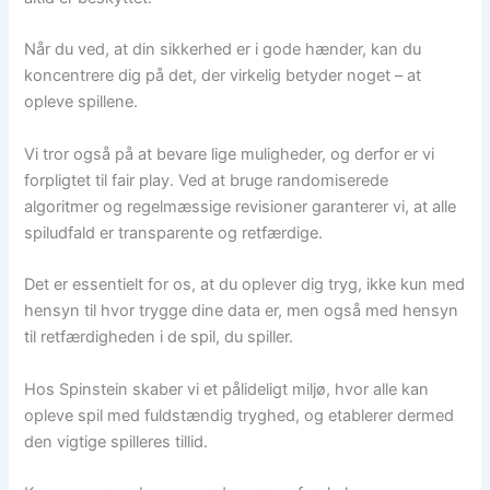
Når du ved, at din sikkerhed er i gode hænder, kan du
koncentrere dig på det, der virkelig betyder noget – at
opleve spillene.
Vi tror også på at bevare lige muligheder, og derfor er vi
forpligtet til fair play. Ved at bruge randomiserede
algoritmer og regelmæssige revisioner garanterer vi, at alle
spiludfald er transparente og retfærdige.
Det er essentielt for os, at du oplever dig tryg, ikke kun med
hensyn til hvor trygge dine data er, men også med hensyn
til retfærdigheden i de spil, du spiller.
Hos Spinstein skaber vi et pålideligt miljø, hvor alle kan
opleve spil med fuldstændig tryghed, og etablerer dermed
den vigtige spilleres tillid.