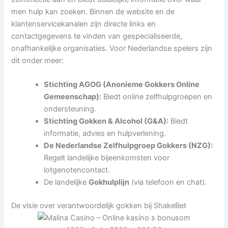
men hulp kan zoeken. Binnen de website en de
klantenservicekanalen zijn directe links en
contactgegevens te vinden van gespecialiseerde,
onafhankelijke organisaties. Voor Nederlandse spelers zijn
dit onder meer:
Stichting AGOG (Anonieme Gokkers Online
Gemeenschap):
Biedt online zelfhulpgroepen en
ondersteuning.
Stichting Gokken & Alcohol (G&A):
Biedt
informatie, advies en hulpverlening.
De Nederlandse Zelfhulpgroep Gokkers (NZG):
Regelt landelijke bijeenkomsten voor
lotgenotencontact.
De landelijke
Gokhulplijn
(via telefoon en chat).
De visie over verantwoordelijk gokken bij ShakeBet