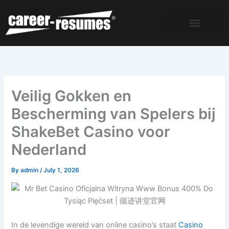
Skip
to
content
Veilig Gokken en
Bescherming van Spelers bij
ShakeBet Casino voor
Nederland
By
admin
/
July 1, 2026
In de levendige wereld van online casino’s staat
Casino