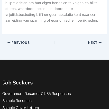
hulpmiddelen om hun eigen handelen te volgen en bij te
sturen, waardoor spelen een doordachte
vrijetijdsbesteding blijft en geen escalatie kent naar een
aanleiding van spanning of economische moeilijkheden.
PREVIOUS
NEXT
Job Seekers
Government Resumes & KSA Responses
Sample Resumes
Sample Cover Letters