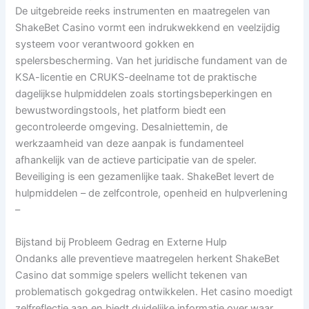
De uitgebreide reeks instrumenten en maatregelen van
ShakeBet Casino vormt een indrukwekkend en veelzijdig
systeem voor verantwoord gokken en
spelersbescherming. Van het juridische fundament van de
KSA-licentie en CRUKS-deelname tot de praktische
dagelijkse hulpmiddelen zoals stortingsbeperkingen en
bewustwordingstools, het platform biedt een
gecontroleerde omgeving. Desalniettemin, de
werkzaamheid van deze aanpak is fundamenteel
afhankelijk van de actieve participatie van de speler.
Beveiliging is een gezamenlijke taak. ShakeBet levert de
hulpmiddelen – de zelfcontrole, openheid en hulpverlening
–
Bijstand bij Probleem Gedrag en Externe Hulp
Ondanks alle preventieve maatregelen herkent ShakeBet
Casino dat sommige spelers wellicht tekenen van
problematisch gokgedrag ontwikkelen. Het casino moedigt
zelfreflectie aan en biedt duidelijke informatie over waar