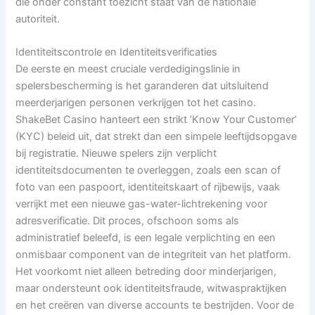
die onder constant toezicht staat van de nationale
autoriteit.
Identiteitscontrole en Identiteitsverificaties
De eerste en meest cruciale verdedigingslinie in
spelersbescherming is het garanderen dat uitsluitend
meerderjarigen personen verkrijgen tot het casino.
ShakeBet Casino hanteert een strikt ‘Know Your Customer’
(KYC) beleid uit, dat strekt dan een simpele leeftijdsopgave
bij registratie. Nieuwe spelers zijn verplicht
identiteitsdocumenten te overleggen, zoals een scan of
foto van een paspoort, identiteitskaart of rijbewijs, vaak
verrijkt met een nieuwe gas-water-lichtrekening voor
adresverificatie. Dit proces, ofschoon soms als
administratief beleefd, is een legale verplichting en een
onmisbaar component van de integriteit van het platform.
Het voorkomt niet alleen betreding door minderjarigen,
maar ondersteunt ook identiteitsfraude, witwaspraktijken
en het creëren van diverse accounts te bestrijden. Voor de