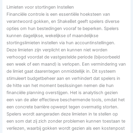
Limieten voor stortingen Instellen
Financiële controle is een essentiële hoeksteen van
verantwoord gokken, en ShakeBet geeft spelers diverse
opties om hun bestedingen vooraf te beperken. Spelers
kunnen dagelijkse, wekelijkse of maandelijkse
stortingslimieten instellen via hun accountinstellingen.
Deze limieten zijn verplicht en kunnen niet worden
verhoogd voordat de vastgestelde periode (bijvoorbeeld
een week of een maand) is verlopen. Een vermindering van
de limiet gaat daarentegen onmiddellijk in. Dit systeem
stimuleert budgetbeheer aan en verhindert dat spelers in
de hitte van het moment beslissingen nemen die hun
financiële planning overstijgen. Het is analytisch gezien
een van de aller effectieve beschermende tools, omdat het
een concrete barrière opwerpt tegen overmatig storten.
Spelers wordt aangeraden deze limieten in te stellen op
een som dat zij zich zonder problemen kunnen toestaan te
verliezen, waarbij gokken wordt gezien als een kostenpost