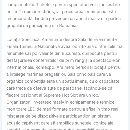
campionatului. Tichetele pentru spectatori vor fi accesibile
online în număr restrâns, iar procurarea lor timpuriu este
recomandată, fiindcă prevedem un apetit masiv din partea
grupului de participanți din România.
Locația Specifică: Amănunte despre Sala de Evenimente
Finala Turneului Național va avea loc într-una dintre cele mai
renumite săli polivalente din București, cunoscută pentru
desfășurarea conferințelor de prim rang și a spectacolelor
internaționale: Romexpo. Am mers personal locația pentru
a înțelege mărimea pregătirilor. Sala principală care va
organiza competiția este un spațiu imens, cu o capacitate
care trece de câteva sute de persoane, făcându-se că
fiecare pasionat al Supreme Hot Slot are un loc.
Organizatorii investesc masiv în echipamentele tehnice:
monitoare LED de mari formate pentru a afișa în timp real
mișcarea de pe dispozitivele participanților, un sistem
acustic captivant care să amplifice sunetele iconice ale
slotului, și o rețea de internet dublă, esențială pentru o