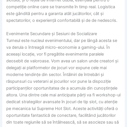
competiție online care se transmite în timp real. Logistica
este gândită pentru a garanta atât jucătorilor, cât și
spectatorilor, o experiență confortabilă și de de nedescris.
Evenimente Secundare și Sesiuni de Socializare
Turneul este nucleul evenimentului, dar pe lângă acesta se
va derula o întreagă micro-economie a gaming-ului. În
aceeași locație, vor fi pregătite evenimente paralele
deosebit de valoroase. Vom avea un salon unde creatori și
delegați ai platformelor de jocuri vor expune cele mai
moderne tendințe din sector. Întâlniri de întrebări și
răspunsuri cu veterani ai jocurilor vor pune la dispoziție
participanților oportunitatea de a acumula din cunoștințele
altora. Una dintre cele mai anticipate părți va fi workshop-ul
dedicat strategiilor avansate în jocuri de tip slot, cu atenție
pe mecanica lui Supreme Hot Slot. Aceste activități oferă o
oportunitate fantastică de conectare, facilitând jucătorilor
din toate regiunile să se întâlnească, să se asocieze sau să