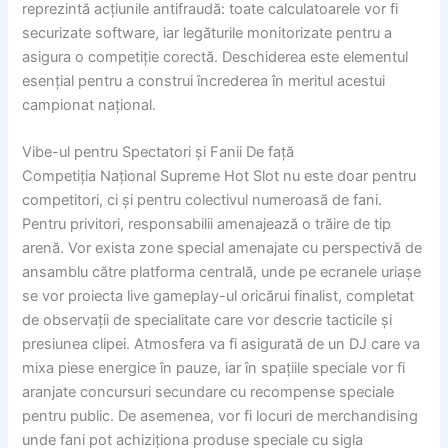
reprezintă acțiunile antifraudă: toate calculatoarele vor fi
securizate software, iar legăturile monitorizate pentru a
asigura o competiție corectă. Deschiderea este elementul
esențial pentru a construi încrederea în meritul acestui
campionat național.
Vibe-ul pentru Spectatori și Fanii De față
Competiția Național Supreme Hot Slot nu este doar pentru
competitori, ci și pentru colectivul numeroasă de fani.
Pentru privitori, responsabilii amenajează o trăire de tip
arenă. Vor exista zone special amenajate cu perspectivă de
ansamblu către platforma centrală, unde pe ecranele uriașe
se vor proiecta live gameplay-ul oricărui finalist, completat
de observații de specialitate care vor descrie tacticile și
presiunea clipei. Atmosfera va fi asigurată de un DJ care va
mixa piese energice în pauze, iar în spațiile speciale vor fi
aranjate concursuri secundare cu recompense speciale
pentru public. De asemenea, vor fi locuri de merchandising
unde fani pot achiziționa produse speciale cu sigla