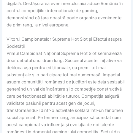
digitală. Desfășurarea evenimentului aici aduce România în
centrul competițiilor internaționale de gaming,
demonstrând că țara noastră poate organiza evenimente
de prim rang, la nivel europene.
Viitorul Campionatelor Supreme Hot Slot și Efectul asupra
Societății
Primul Campionat Național Supreme Hot Slot semnalează
doar debutul unui drum lung. Succesul acestei inițiative va
debloca ușa pentru ediții anuale, cu premii tot mai
substanțiale și o participare tot mai numeroasă. Impactul
asupra comunității românești de jucători este deja sesizabil,
generând un val de încântare și o competiție constructivă
care perfecționează abilitățile tuturor. Competiția asigură
validitate pasiunii pentru acest gen de jocuri,
transformându-l dintr-o activitate solitară într-un fenomen
social apreciat. Pe termen lung, anticipez să constat cum
acest campionat va influența și evoluția de noi talente
românești în domeniul gaming-ului competitiv. Sediul din