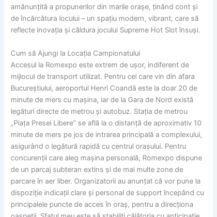
amănunțită a propunerilor din marile orașe, ținând cont și
de încărcătura locului – un spațiu modern, vibrant, care să
reflecte inovația și căldura jocului Supreme Hot Slot însuși.
Cum să Ajungi la Locația Campionatului
Accesul la Romexpo este extrem de ușor, indiferent de
mijlocul de transport utilizat. Pentru cei care vin din afara
Bucureștiului, aeroportul Henri Coandă este la doar 20 de
minute de mers cu mașina, iar de la Gara de Nord există
legături directe de metrou și autobuz. Stația de metrou
„Piața Presei Libere” se află la o distanță de aproximativ 10
minute de mers pe jos de intrarea principală a complexului,
asigurând o legătură rapidă cu centrul orașului. Pentru
concurenții care aleg mașina personală, Romexpo dispune
de un parcaj subteran extins și de mai multe zone de
parcare în aer liber. Organizatorii au anunțat că vor pune la
dispoziție indicații clare și personal de support începând cu
principalele puncte de acces în oraș, pentru a direcționa
oaspeții. Sfatul meu este să stabiliți călătoria cu anticipație