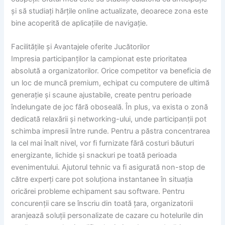
și să studiați hărțile online actualizate, deoarece zona este
bine acoperită de aplicațiile de navigație.
Facilitățile și Avantajele oferite Jucătorilor
Impresia participanților la campionat este prioritatea
absolută a organizatorilor. Orice competitor va beneficia de
un loc de muncă premium, echipat cu computere de ultimă
generație și scaune ajustabile, create pentru perioade
îndelungate de joc fără oboseală. În plus, va exista o zonă
dedicată relaxării și networking-ului, unde participanții pot
schimba impresii între runde. Pentru a păstra concentrarea
la cel mai înalt nivel, vor fi furnizate fără costuri băuturi
energizante, lichide și snackuri pe toată perioada
evenimentului. Ajutorul tehnic va fi asigurată non-stop de
către experți care pot soluționa instantanee în situația
oricărei probleme echipament sau software. Pentru
concurenții care se înscriu din toată țara, organizatorii
aranjează soluții personalizate de cazare cu hotelurile din