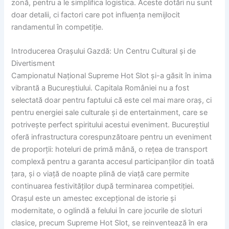
zonă, pentru a le simplifica logistica. Aceste dotări nu sunt
doar detalii, ci factori care pot influența nemijlocit
randamentul în competiție.
Introducerea Orașului Gazdă: Un Centru Cultural și de
Divertisment
Campionatul Național Supreme Hot Slot și-a găsit în inima
vibrantă a Bucureștiului. Capitala României nu a fost
selectată doar pentru faptului că este cel mai mare oraș, ci
pentru energiei sale culturale și de entertainment, care se
potrivește perfect spiritului acestui eveniment. Bucureștiul
oferă infrastructura corespunzătoare pentru un eveniment
de proporții: hoteluri de primă mână, o rețea de transport
complexă pentru a garanta accesul participanților din toată
țara, și o viață de noapte plină de viață care permite
continuarea festivităților după terminarea competiției.
Orașul este un amestec excepțional de istorie și
modernitate, o oglindă a felului în care jocurile de sloturi
clasice, precum Supreme Hot Slot, se reinventează în era