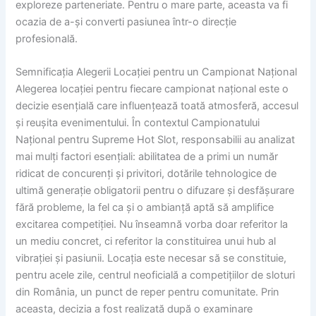
exploreze parteneriate. Pentru o mare parte, aceasta va fi
ocazia de a-și converti pasiunea într-o direcție
profesională.
Semnificația Alegerii Locației pentru un Campionat Național
Alegerea locației pentru fiecare campionat național este o
decizie esențială care influențează toată atmosferă, accesul
și reușita evenimentului. În contextul Campionatului
Național pentru Supreme Hot Slot, responsabilii au analizat
mai mulți factori esențiali: abilitatea de a primi un număr
ridicat de concurenți și privitori, dotările tehnologice de
ultimă generație obligatorii pentru o difuzare și desfășurare
fără probleme, la fel ca și o ambianță aptă să amplifice
excitarea competiției. Nu înseamnă vorba doar referitor la
un mediu concret, ci referitor la constituirea unui hub al
vibrației și pasiunii. Locația este necesar să se constituie,
pentru acele zile, centrul neoficială a competițiilor de sloturi
din România, un punct de reper pentru comunitate. Prin
aceasta, decizia a fost realizată după o examinare