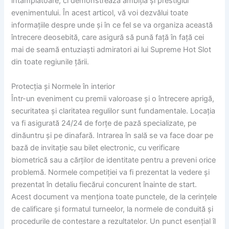
întâmplătoare, ci demonstrează ambiția și prestigiul
evenimentului. În acest articol, vă voi dezvălui toate
informațiile despre unde și în ce fel se va organiza această
întrecere deosebită, care asigură să pună față în față cei
mai de seamă entuziaști admiratori ai lui Supreme Hot Slot
din toate regiunile țării.
Protecția și Normele în interior
Într-un eveniment cu premii valoroase și o întrecere aprigă,
securitatea și claritatea regulilor sunt fundamentale. Locația
va fi asigurată 24/24 de forțe de pază specializate, pe
dinăuntru și pe dinafară. Intrarea în sală se va face doar pe
bază de invitație sau bilet electronic, cu verificare
biometrică sau a cărților de identitate pentru a preveni orice
problemă. Normele competiției va fi prezentat la vedere și
prezentat în detaliu fiecărui concurent înainte de start.
Acest document va menționa toate punctele, de la cerințele
de calificare și formatul turneelor, la normele de conduită și
procedurile de contestare a rezultatelor. Un punct esențial îl