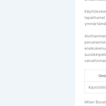
Käyttökokem
tapahtumat 
ymmärtämään
Aloittaminen
perustamist
ensikokemust
suosikkipeli
vaivattomast
Omi
Käyttölii
Miten Boost