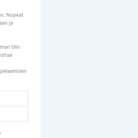
en. Nopeat
aan ja
man tilin
euttaa
a pelaamisen
n