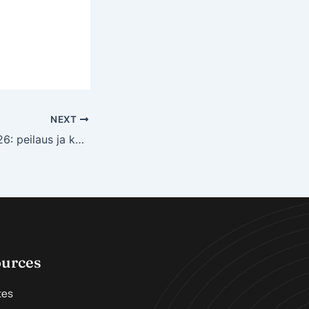
NEXT
roobet casino 2026: peilaus ja käytännön vinkit
ources
tes