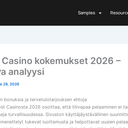
Samples
Resourc
 Casino kokemukset 2026 –
va analyysi
e 28, 2026
an bonuksia ja tervetulotarjouksen ehtoja
st Casinosta 2026 osoittaa, että tilivapaa pelaaminen ei ta
ja turvallisuudessa. Sivuston käyttäjäystävällinen suunnitt
 menettelyt tukevat luottamusta ja helpottavat uusien pelaa