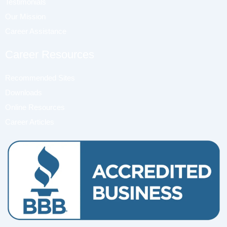
Testimonials
Our Mission
Career Assistance
Career Resources
Recommended Sites
Downloads
Online Resources
Career Articles