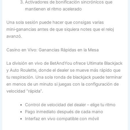
Activadores de bonificación sincrónicos que
mantienen el ritmo acelerado
Una sola sesión puede hacer que consigas varias
mini‑ganancias antes de que siquiera notes que el reloj
avanzó.
Casino en Vivo: Ganancias Rápidas en la Mesa
La división en vivo de BetAndYou ofrece Ultimate Blackjack
y Auto Roulette, donde el dealer se mueve más rápido que
tu respiración. Una sola ronda de blackjack puede terminar
en menos de un minuto si juegas con la configuración de
velocidad “rápida”.
Control de velocidad del dealer – elige tu ritmo
Pago inmediato después de cada mano
Interfaz en vivo compatible con móvil