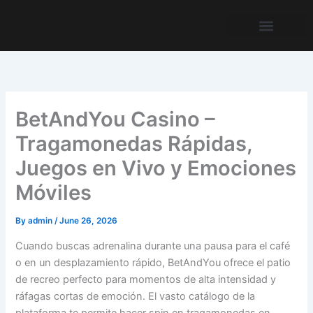
Skip
to
content
BetAndYou Casino –
Tragamonedas Rápidas,
Juegos en Vivo y Emociones
Móviles
By
admin
/
June 26, 2026
Cuando buscas adrenalina durante una pausa para el café
o en un desplazamiento rápido, BetAndYou ofrece el patio
de recreo perfecto para momentos de alta intensidad y
ráfagas cortas de emoción. El vasto catálogo de la
plataforma te permite hacer spin en tragamonedas en