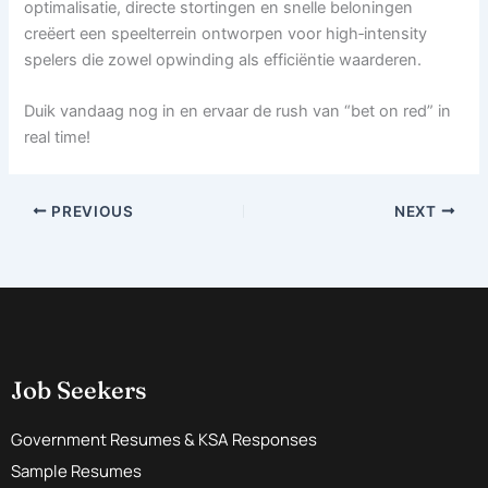
optimalisatie, directe stortingen en snelle beloningen
creëert een speelterrein ontworpen voor high‑intensity
spelers die zowel opwinding als efficiëntie waarderen.
Duik vandaag nog in en ervaar de rush van “bet on red” in
real time!
PREVIOUS
NEXT
Job Seekers
Government Resumes & KSA Responses
Sample Resumes