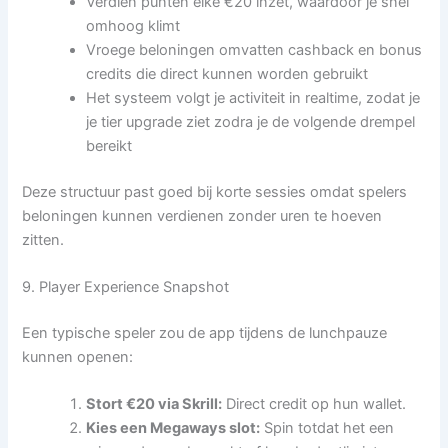
Verdien punten elke €20 inzet, waardoor je snel
omhoog klimt
Vroege beloningen omvatten cashback en bonus
credits die direct kunnen worden gebruikt
Het systeem volgt je activiteit in realtime, zodat je
je tier upgrade ziet zodra je de volgende drempel
bereikt
Deze structuur past goed bij korte sessies omdat spelers
beloningen kunnen verdienen zonder uren te hoeven
zitten.
9. Player Experience Snapshot
Een typische speler zou de app tijdens de lunchpauze
kunnen openen:
Stort €20 via Skrill:
Direct credit op hun wallet.
Kies een Megaways slot:
Spin totdat het een