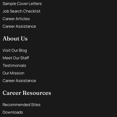
Sample Cover Letters
Job Search Checklist
Career Articles
Career Assistance
About Us
Visit Our Blog
Meet Our Staff
Testimonials
Our Mission
Career Assistance
Career Resources
Recommended Sites
Downloads