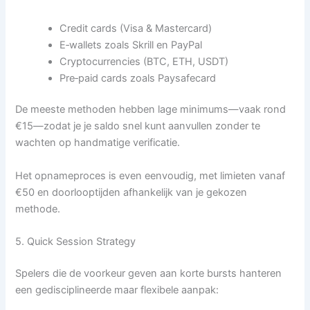
Credit cards (Visa & Mastercard)
E‑wallets zoals Skrill en PayPal
Cryptocurrencies (BTC, ETH, USDT)
Pre‑paid cards zoals Paysafecard
De meeste methoden hebben lage minimums—vaak rond
€15—zodat je je saldo snel kunt aanvullen zonder te
wachten op handmatige verificatie.
Het opnameproces is even eenvoudig, met limieten vanaf
€50 en doorlooptijden afhankelijk van je gekozen
methode.
5. Quick Session Strategy
Spelers die de voorkeur geven aan korte bursts hanteren
een gedisciplineerde maar flexibele aanpak: