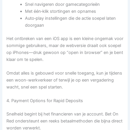
Snel navigeren door gamecategorieën
Met één‑klik stortingen en opnames
Auto‑play instellingen die de actie soepel laten
doorgaan
Het ontbreken van een iOS app is een kleine ongemak voor
sommige gebruikers, maar de webversie draait ook soepel
op iPhones—druk gewoon op “open in browser” en je bent
klaar om te spelen.
Omdat alles is gebouwd voor snelle toegang, kun je tijdens
een woon-werkverkeer of terwijl je op een vergadering
wacht, snel een spel starten.
4. Payment Options for Rapid Deposits
Snelheid begint bij het financieren van je account. Bet On
Red ondersteunt een reeks betaalmethoden die bijna direct
worden verwerkt.