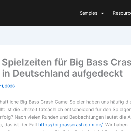
Samples
Resourc
 Spielzeiten für Big Bass Cra
in Deutschland aufgedeckt
y 1, 2026
chaftliche Big Bass Crash Game-Spieler haben uns häufig di
lt: Ist die Uhrzeit tatsächlich entscheidend für den Spielge
rfolg? Nach vielen Runden und Beobachtungen lautet die 
a, das ist der Fall
https://bigbasscrash.com.de/
. Wir haben