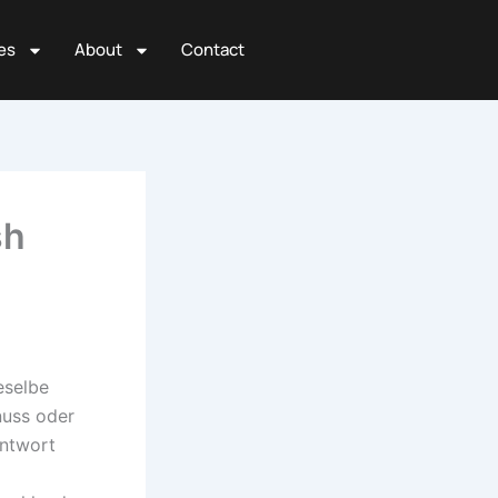
es
About
Contact
sh
eselbe
nuss oder
Antwort