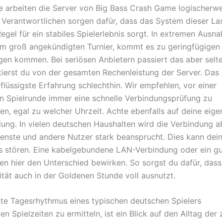
arbeiten die Server von Big Bass Crash Game logischerwe
e Verantwortlichen sorgen dafür, dass das System dieser Las
egel für ein stabiles Spielerlebnis sorgt. In extremen Ausna
em groß angekündigten Turnier, kommt es zu geringfügigen
en kommen. Bei seriösen Anbietern passiert das aber selten
itierst du von der gesamten Rechenleistung der Server. Das 
e flüssigste Erfahrung schlechthin. Wir empfehlen, vor einer
 Spielrunde immer eine schnelle Verbindungsprüfung zu
en, egal zu welcher Uhrzeit. Achte ebenfalls auf deine eige
ung. In vielen deutschen Haushalten wird die Verbindung 
enste und andere Nutzer stark beansprucht. Dies kann dei
is stören. Eine kabelgebundene LAN-Verbindung oder ein g
 hier den Unterschied bewirken. So sorgst du dafür, dass 
ität auch in der Goldenen Stunde voll ausnutzt.
e Tagesrhythmus eines typischen deutschen Spielers
n Spielzeiten zu ermitteln, ist ein Blick auf den Alltag der 