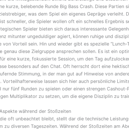
ine kurze, belebende Runde Big Bass Crash. Diese Partien s
zielstrebiger, was dem Spiel ein eigenes Gepräge verleiht. 
st schneller, die Spieler wollen oft ein schnelles Ergebnis s
ategischen Spieler bieten sich daraus interessante Gelegenh
enz mitunter ungeduldiger agiert, können ruhige und diszipl
 von Vorteil sein. Hin und wieder gibt es spezielle “Lunch-
e genau diese Zielgruppe ansprechen sollen. Es ist ein opti
für eine kurze, fokussierte Session, um den Tag aufzulocke
hase besonders auf den Chat. Oft herrscht dort eine hektisc
ufernde Stimmung, in der man gut auf Hinweise von andere
 Vorteilhafterweise lassen sich hier auch persönliche Limit
l nur fünf Runden zu spielen oder einen strengen Cashout-
gen Multiplikator zu setzen, um die eigene Disziplin zu trai
Aspekte während der Stoßzeiten
die oft unbeachtet bleibt, stellt dar die technische Leistung
rm zu diversen Tageszeiten. Während der Stoßzeiten am A