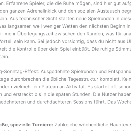
en. Erfahrene Spieler, die die Ruhe mögen, sind hier gut au
den ganzen Adrenalinkick und den sozialen Austausch bege
sein. Aus technischer Sicht starten neue Spielrunden in die
was langsamer, weil weniger Wetten den nächsten Beginn ini
dir mehr Überlegungszeit zwischen den Runden, was für ana
Vorteil sein kann. Sei jedoch vorsichtig, dass du nicht aus 
eit die Kontrolle über dein Spiel einbüßt. Die ruhige Stim
sein.
g-Sonntag-Effekt: Ausgedehnte Spielrunden und Entspann
ge durchbrechen die übliche Tagesstruktur komplett. Kein
ondern vielmehr ein Plateau an Aktivität. Es startet oft sch
n und erstreckt bis in die späten Stunden. Die Nutzer haben
edehnteren und durchdachteren Sessions führt. Das Woche
:
oße, spezielle Turniere:
Zahlreiche wöchentliche Haupteve