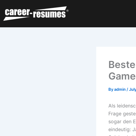
Skip
to
content
Beste
Game 
By
admin
/
Jul
Als leidens
Frage gestel
sogar den E
eindeutig: J