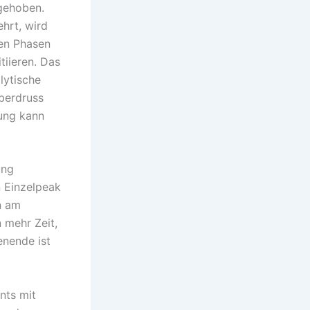
fgehoben.
hrt, wird
sen Phasen
tiieren. Das
lytische
Überdruss
mung kann
ung
 Einzelpeak
on am
 mehr Zeit,
nende ist
nts mit