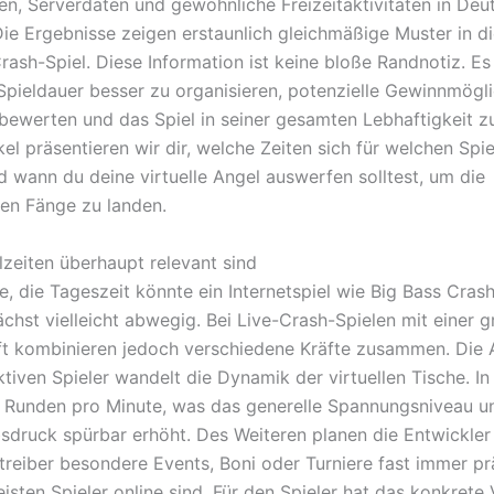
ten, Serverdaten und gewöhnliche Freizeitaktivitäten in Deu
 Die Ergebnisse zeigen erstaunlich gleichmäßige Muster in 
rash-Spiel. Diese Information ist keine bloße Randnotiz. Es
 Spieldauer besser zu organisieren, potenzielle Gewinnmögl
bewerten und das Spiel in seiner gesamten Lebhaftigkeit zu
el präsentieren wir dir, welche Zeiten sich für welchen Spi
d wann du deine virtuelle Angel auswerfen solltest, um die
en Fänge zu landen.
zeiten überhaupt relevant sind
, die Tageszeit könnte ein Internetspiel wie Big Bass Cras
ächst vielleicht abwegig. Bei Live-Crash-Spielen mit einer 
ft kombinieren jedoch verschiedene Kräfte zusammen. Die 
ktiven Spieler wandelt die Dynamik der virtuellen Tische. I
 Runden pro Minute, was das generelle Spannungsniveau u
druck spürbar erhöht. Des Weiteren planen die Entwickler
treiber besondere Events, Boni oder Turniere fast immer pr
sten Spieler online sind. Für den Spieler hat das konkrete V