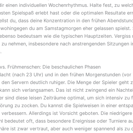
dir einen individuellen Wochenrhythmus. Halte fest, zu welc
sten Spielspaß erlebt hast oder die optimalen Resultate err
stellst du, dass deine Konzentration in den frühen Abendstu
, wohingegen du am Samstagmorgen eher gelassen spielst. 
t ebenso bedeutsam wie die typischen Hauptzeiten. Vergiss 
zu nehmen, insbesondere nach anstrengenden Sitzungen i
.
vs. Frühmenschen: Die beschaulichen Phasen
 Nacht (nach 23 Uhr) und in den frühen Morgenstunden (vor 
f den Servern deutlich ruhiger. Die Menge der Spieler geht 
ann sich verlangsamen. Das ist nicht zwingend ein Nachteil
r sind diese leisen Zeiträume optimal, um sich intensiv zu 
örung zu zocken. Du kannst die Spielweisen in einer entsp
verbessern. Allerdings ist Vorsicht geboten. Die niedrigere
hl bedeutet oft, dass besondere Ereignisse oder Turniere a
äre ist zwar vertraut, aber auch weniger spannend als zu 