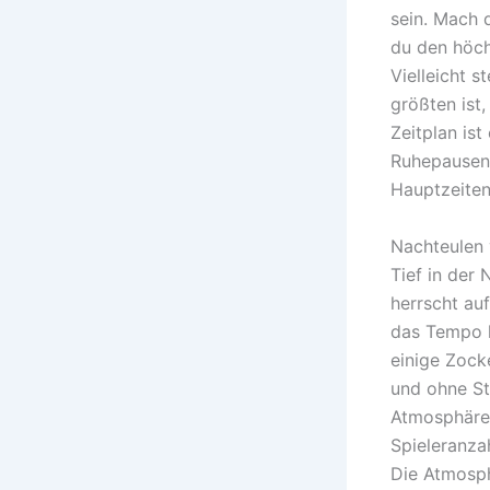
sein. Mach 
du den höch
Vielleicht 
größten ist
Zeitplan is
Ruhepausen 
Hauptzeiten
Nachteulen 
Tief in der
herrscht au
das Tempo k
einige Zocke
und ohne St
Atmosphäre 
Spieleranza
Die Atmosph