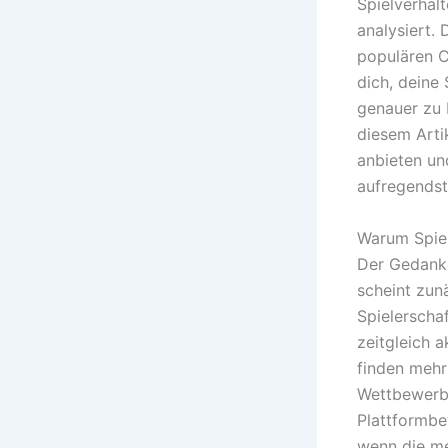
Spielverhal
analysiert.
populären C
dich, deine
genauer zu 
diesem Artik
anbieten un
aufregendst
Warum Spiel
Der Gedanke
scheint zun
Spielerscha
zeitgleich a
finden mehr
Wettbewerbs
Plattformbe
wenn die mei