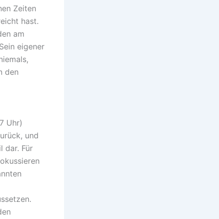
hen Zeiten
eicht hast.
nden am
Sein eigener
niemals,
n den
7 Uhr)
zurück, und
 dar. Für
fokussieren
annten
ussetzen.
den