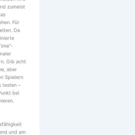
ind zumeist
Das
ehen. Für
eiten. Da
inierte
Time”-
maler
rn. Gib acht
he, aber
n Spielern
s testen –
Punkt bei
nieren.
sfähigkeit
bend und am