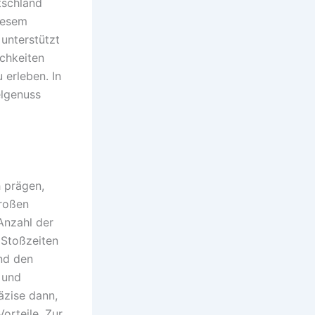
tschland
diesem
 unterstützt
ichkeiten
 erleben. In
elgenuss
h prägen,
großen
Anzahl der
n Stoßzeiten
nd den
 und
äzise dann,
orteile. Zur