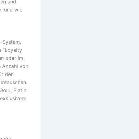
den und
n, und wie
e-System.
e “Loyalty
len oder im
e Anzahl von
ür den
 umtauschen.
Gold, Platin
exklusivere
a der