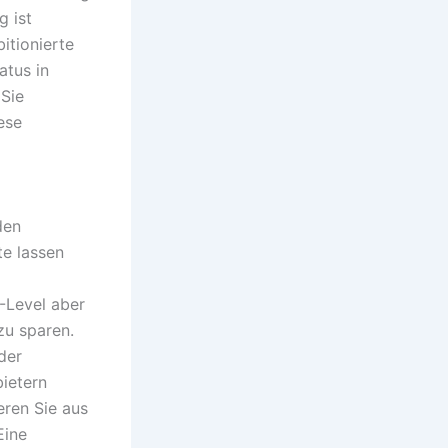
g ist
itionierte
atus in
 Sie
ese
den
e lassen
P-Level aber
zu sparen.
der
bietern
eren Sie aus
Eine