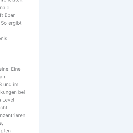
onale
ft über
So ergibt
bnis
ine. Eine
 an
B und im
nkungen bei
n Level
icht
onzentrieren
e,
öpfen