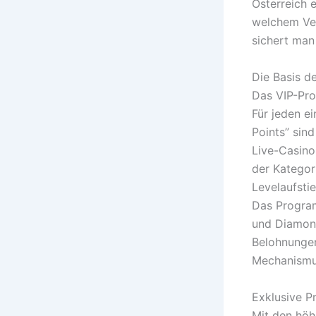
Österreich 
welchem Ver
sichert man 
Die Basis d
Das VIP-Pro
Für jeden e
Points” sind
Live-Casino
der Kategor
Levelaufsti
Das Programm
und Diamond
Belohnungen
Mechanismus
Exklusive Pr
Mit den höh