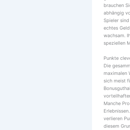
brauchen Si
abhängig von
Spieler sind
echtes Geld
wachsam. Ih
speziellen 
Punkte cle
Die gesamme
maximalen W
sich meist 
Bonusguthab
vorteilhafte
Manche Prog
Erlebnissen.
verlieren Pu
diesem Grun