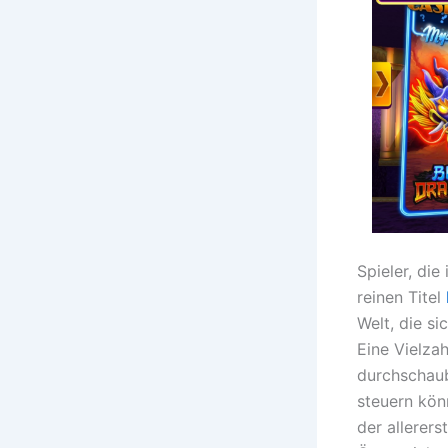
Spieler, di
reinen Titel
Welt, die s
Eine Vielza
durchschaub
steuern kön
der allerers