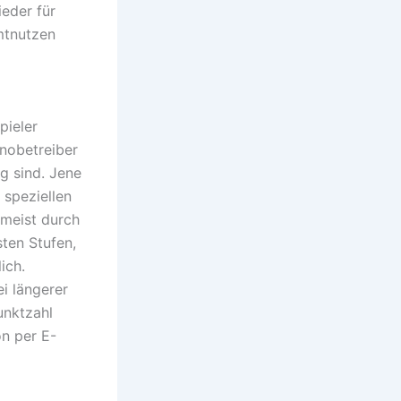
ieder für
mtnutzen
pieler
nobetreiber
g sind. Jene
 speziellen
umeist durch
sten Stufen,
ich.
i längerer
unktzahl
on per E-