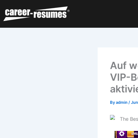
Skip
to
content
Auf w
VIP-B
aktiv
By
admin
/
Jun