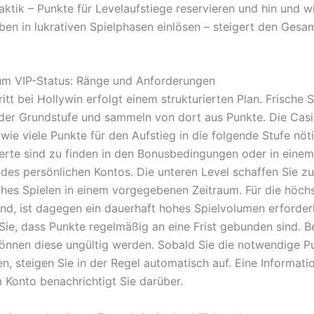
Taktik – Punkte für Levelaufstiege reservieren und hin und w
en in lukrativen Spielphasen einlösen – steigert den Gesa
um VIP-Status: Ränge und Anforderungen
itt bei Hollywin erfolgt einem strukturierten Plan. Frische S
 der Grundstufe und sammeln von dort aus Punkte. Die Casi
wie viele Punkte für den Aufstieg in die folgende Stufe nöti
rte sind zu finden in den Bonusbedingungen oder in einem
 des persönlichen Kontos. Die unteren Level schaffen Sie z
iches Spielen in einem vorgegebenen Zeitraum. Für die höch
d, ist dagegen ein dauerhaft hohes Spielvolumen erforderl
Sie, dass Punkte regelmäßig an eine Frist gebunden sind. Be
 können diese ungültig werden. Sobald Sie die notwendige P
n, steigen Sie in der Regel automatisch auf. Eine Informati
m Konto benachrichtigt Sie darüber.