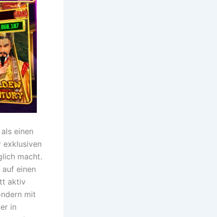
als einen
r exklusiven
glich macht.
 auf einen
t aktiv
ondern mit
er in