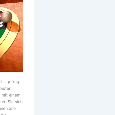
ehr gefragt
bieten.
s mit einem
ten Sie sich
nen alle