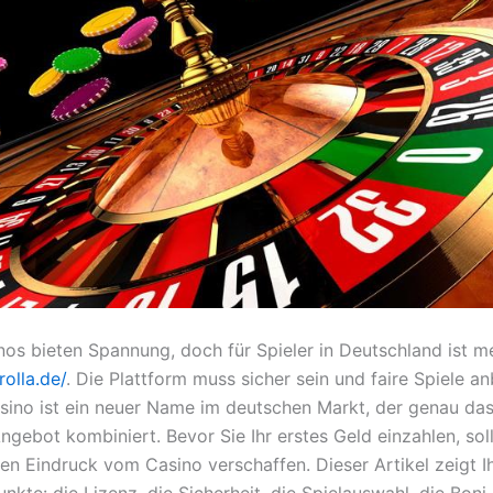
nos bieten Spannung, doch für Spieler in Deutschland ist m
rolla.de/
. Die Plattform muss sicher sein und faire Spiele an
sino ist ein neuer Name im deutschen Markt, der genau da
gebot kombiniert. Bevor Sie Ihr erstes Geld einzahlen, soll
en Eindruck vom Casino verschaffen. Dieser Artikel zeigt Ih