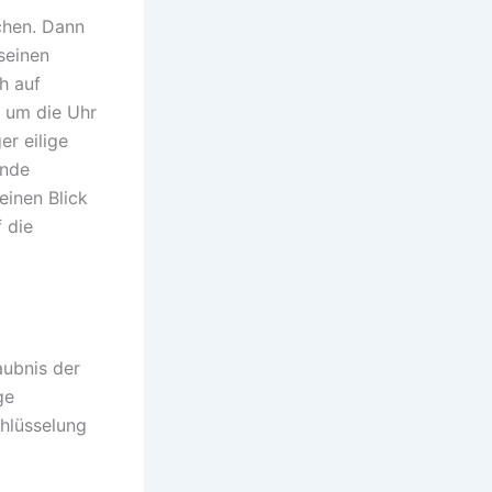
chen. Dann
 seinen
h auf
d um die Uhr
er eilige
ende
einen Blick
 die
aubnis der
ge
hlüsselung