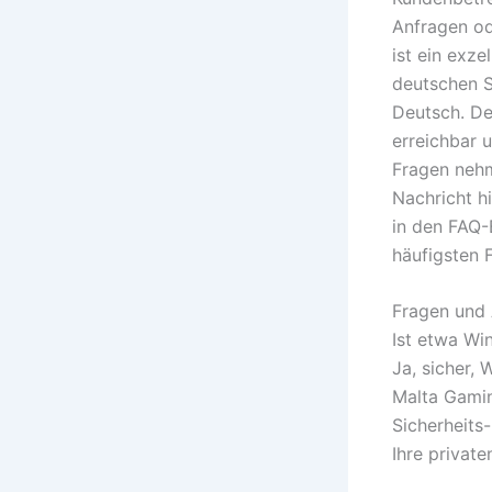
Anfragen od
ist ein exze
deutschen S
Deutsch. De
erreichbar 
Fragen nehm
Nachricht h
in den FAQ-
häufigsten 
Fragen und
Ist etwa Wi
Ja, sicher, 
Malta Gamin
Sicherheits
Ihre privat