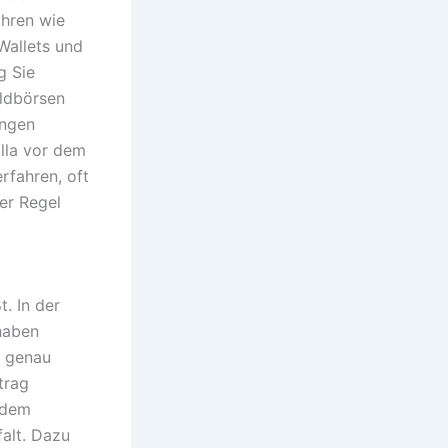
ahren wie
Wallets und
g Sie
eldbörsen
ungen
olla vor dem
rfahren, oft
der Regel
. In der
thaben
n genau
trag
 dem
alt. Dazu