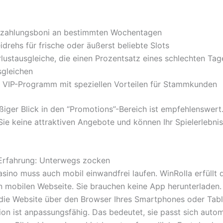
nzahlungsboni an bestimmten Wochentagen
idrehs für frische oder äußerst beliebte Slots
rlustausgleiche, die einen Prozentsatz eines schlechten Tag
sgleichen
n VIP-Programm mit speziellen Vorteilen für Stammkunden
ßiger Blick in den “Promotions”-Bereich ist empfehlenswert
ie keine attraktiven Angebote und können Ihr Spielerlebnis
Erfahrung: Unterwegs zocken
asino muss auch mobil einwandfrei laufen. WinRolla erfüllt d
 mobilen Webseite. Sie brauchen keine App herunterladen
 die Website über den Browser Ihres Smartphones oder Table
ion ist anpassungsfähig. Das bedeutet, sie passt sich auto