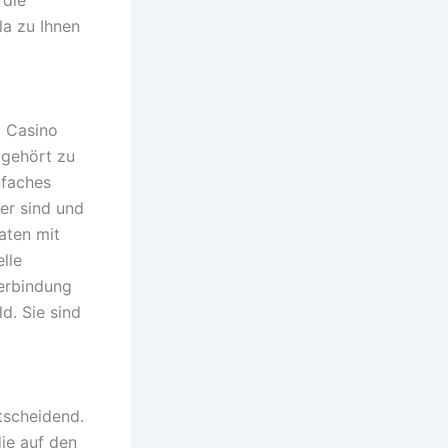
 die
la zu Ihnen
a Casino
 gehört zu
nfaches
her sind und
aten mit
lle
Verbindung
d. Sie sind
tscheidend.
ie auf den