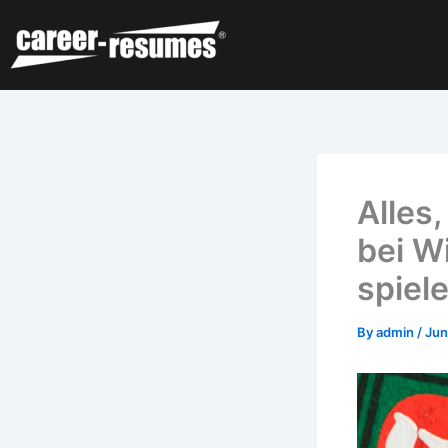
Skip
to
content
Alles
bei W
spiel
By
admin
/
Jun