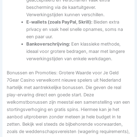
bescherming via de kaartuitgever.
Verwerkingstijden kunnen verschillen.
E-wallets (zoals PayPal, Skrill):
Bieden extra
privacy en vaak heel snelle opnames, soms na
een paar uur.
Bankoverschrijving:
Een klassieke methode,
ideaal voor grotere bedragen, maar met langere
verwerkingstijden van enkele werkdagen.
Bonussen en Promoties: Grotere Waarde voor Je Geld
7Gear Casino verwelkomt nieuwe spelers uit Nederland
hartelijk met aantrekkelijke bonussen. Die geven de real
play-ervaring direct een goede start. Deze
welkomstbonussen zijn meestal een samenstelling van een
stortingsverhoging en gratis spins. Hiermee kan je het
aanbod uitproberen zonder meteen je hele budget in te
zetten. Bekijk wel steeds de bijbehorende voorwaarden,
zoals de weddenschapsvereisten (wagering requirements),