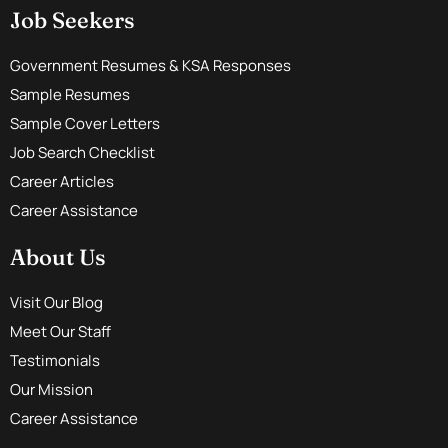
Job Seekers
Government Resumes & KSA Responses
Sample Resumes
Sample Cover Letters
Job Search Checklist
Career Articles
Career Assistance
About Us
Visit Our Blog
Meet Our Staff
Testimonials
Our Mission
Career Assistance