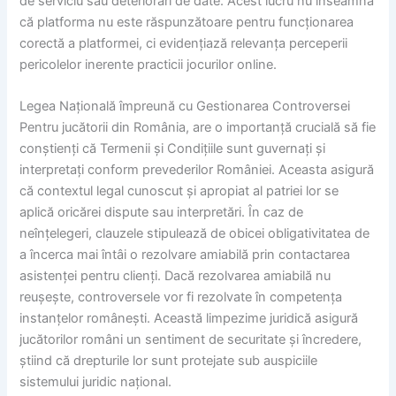
de serviciu sau deteriorări de date. Acest lucru nu înseamnă
că platforma nu este răspunzătoare pentru funcționarea
corectă a platformei, ci evidențiază relevanța perceperii
pericolelor inerente practicii jocurilor online.
Legea Națională împreună cu Gestionarea Controversei
Pentru jucătorii din România, are o importanță crucială să fie
conștienți că Termenii și Condițiile sunt guvernați și
interpretați conform prevederilor României. Aceasta asigură
că contextul legal cunoscut și apropiat al patriei lor se
aplică oricărei dispute sau interpretări. În caz de
neînțelegeri, clauzele stipulează de obicei obligativitatea de
a încerca mai întâi o rezolvare amiabilă prin contactarea
asistenței pentru clienți. Dacă rezolvarea amiabilă nu
reușește, controversele vor fi rezolvate în competența
instanțelor românești. Această limpezime juridică asigură
jucătorilor români un sentiment de securitate și încredere,
știind că drepturile lor sunt protejate sub auspiciile
sistemului juridic național.