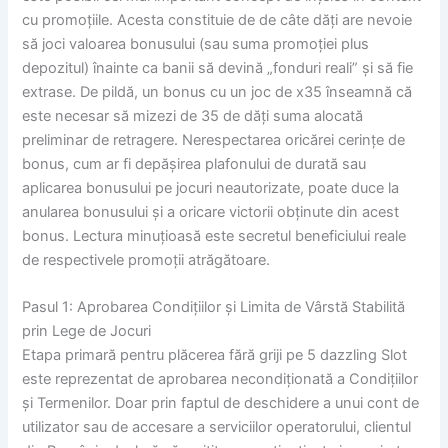
cu promoțiile. Acesta constituie de de câte dăți are nevoie
să joci valoarea bonusului (sau suma promoției plus
depozitul) înainte ca banii să devină „fonduri reali” și să fie
extrase. De pildă, un bonus cu un joc de x35 înseamnă că
este necesar să mizezi de 35 de dăți suma alocată
preliminar de retragere. Nerespectarea oricărei cerințe de
bonus, cum ar fi depășirea plafonului de durată sau
aplicarea bonusului pe jocuri neautorizate, poate duce la
anularea bonusului și a oricare victorii obținute din acest
bonus. Lectura minuțioasă este secretul beneficiului reale
de respectivele promoții atrăgătoare.
Pasul 1: Aprobarea Condițiilor și Limita de Vârstă Stabilită
prin Lege de Jocuri
Etapa primară pentru plăcerea fără griji pe 5 dazzling Slot
este reprezentat de aprobarea necondiționată a Condițiilor
și Termenilor. Doar prin faptul de deschidere a unui cont de
utilizator sau de accesare a serviciilor operatorului, clientul