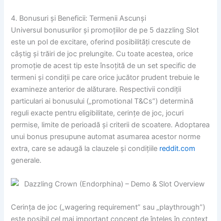
4. Bonusuri și Beneficii: Termenii Ascunși
Universul bonusurilor și promoțiilor de pe 5 dazzling Slot
este un pol de excitare, oferind posibilități crescute de
câștig și trăiri de joc prelungite. Cu toate acestea, orice
promoție de acest tip este însoțită de un set specific de
termeni și condiții pe care orice jucător prudent trebuie le
examineze anterior de alăturare. Respectivii condiții
particulari ai bonusului („promotional T&Cs”) determină
reguli exacte pentru eligibilitate, cerințe de joc, jocuri
permise, limite de perioadă și criterii de scoatere. Adoptarea
unui bonus presupune automat asumarea acestor norme
extra, care se adaugă la clauzele și condițiile
reddit.com
generale.
Cerința de joc („wagering requirement” sau „playthrough”)
este posibil cel mai important concept de înțeles în context